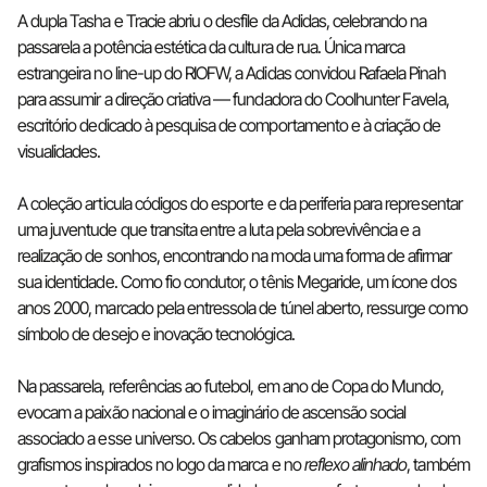
A dupla Tasha e Tracie abriu o desfile da Adidas, celebrando na
passarela a potência estética da cultura de rua. Única marca
estrangeira no line-up do RIOFW, a Adidas convidou Rafaela Pinah
para assumir a direção criativa — fundadora do Coolhunter Favela,
escritório dedicado à pesquisa de comportamento e à criação de
visualidades.
A coleção articula códigos do esporte e da periferia para representar
uma juventude que transita entre a luta pela sobrevivência e a
realização de sonhos, encontrando na moda uma forma de afirmar
sua identidade. Como fio condutor, o tênis Megaride, um ícone dos
anos 2000, marcado pela entressola de túnel aberto, ressurge como
símbolo de desejo e inovação tecnológica.
Na passarela, referências ao futebol, em ano de Copa do Mundo,
evocam a paixão nacional e o imaginário de ascensão social
associado a esse universo. Os cabelos ganham protagonismo, com
grafismos inspirados no logo da marca e no
reflexo alinhado
, também