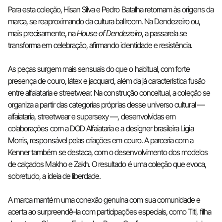
Para esta coleção, Hisan Silva e Pedro Batalha retornam às origens da
marca, se reaproximando da cultura ballroom. Na Dendezeiro ou,
mais precisamente, na
House of Dendezeiro
, a passarela se
transforma em celebração, afirmando identidade e resistência.
As peças surgem mais sensuais do que o habitual, com forte
presença de couro, látex e jacquard, além da já característica fusão
entre alfaiataria e streetwear. Na construção conceitual, a coleção se
organiza a partir das categorias próprias desse universo cultural —
alfaiataria, streetwear e supersexy —, desenvolvidas em
colaborações com a DOD Alfaiataria e a designer brasileira Ligia
Morris, responsável pelas criações em couro. A parceria com a
Kenner também se destaca, com o desenvolvimento dos modelos
de calçados Makho e Zakh. O resultado é uma coleção que evoca,
sobretudo, a ideia de liberdade.
A marca mantém uma conexão genuína com sua comunidade e
acerta ao surpreendê-la com participações especiais, como Titi, filha