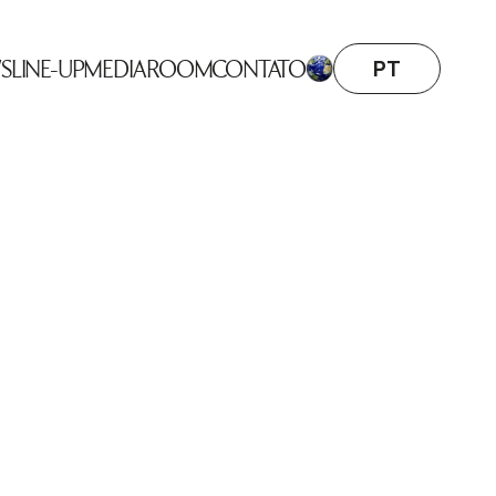
PT
S
LINE-UP
MEDIA ROOM
CONTATO
BUSINESS
INE-UP
SESSIONS