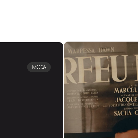
MO
DA