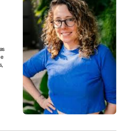
cas
 e
s,