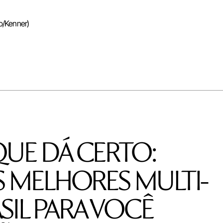
ão/Kenner)
nvidado
UE DÁ CERTO:
S MELHORES MULTI-
IL PARA VOCÊ