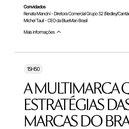
Convidados
Renata Mancini - Diretora Comercial Grupo S2 (Redley/Cant
Michel Tauil - CEO da BlueMan Brasil
Mais informações
Alternar mais informações do co
15H50
A MULTIMARCA Q
ESTRATÉGIAS DA
MARCAS DO BRAS